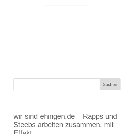
www.wir-sind-ehingen.de: Internetartikel
„Rapps und Steebs arbeiten zusammen, mit
Effekt“
Neueste Beiträge
wir-sind-ehingen.de – Rapps und
Steebs arbeiten zusammen, mit
Effekt