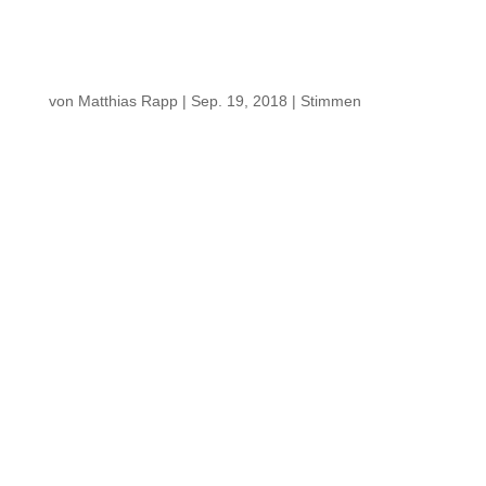
Effekt
von
Matthias Rapp
|
Sep. 19, 2018
|
Stimmen
„… Diesen Besuch des Ehepaars Rapp
nahmen mehrere sonntägliche
Museumsbesucher gerne wahr, um sich von
einem fabelhaften Fachmann in die
Funktionsweise der Uhr einführen zu lassen,
wer könnte das besser als der Mann, der
diese Uhr wieder zum Laufen brachte. …“