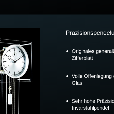
Präzisionspendel
Originales general
Zifferblatt
Volle Offenlegung 
Glas
Sehr hohe Präzisi
Invarstahlpendel