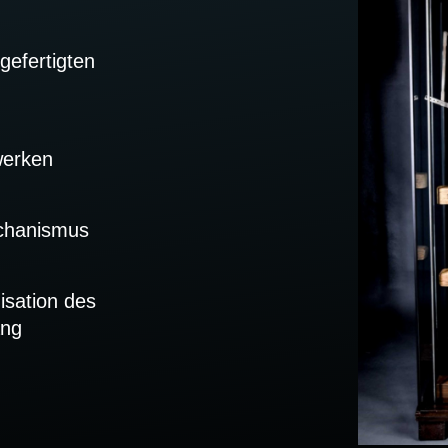
gefertigten
werken
chanismus
isation des
ang