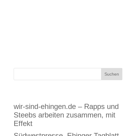
Südfinder – Bericht „Im Granheimer Museum wird die
´Urzeit der Uhrzeit´ erlebbar gemacht“
Neueste Beiträge
wir-sind-ehingen.de – Rapps und
Steebs arbeiten zusammen, mit
Effekt
Südwestpresse, Ehinger Tagblatt