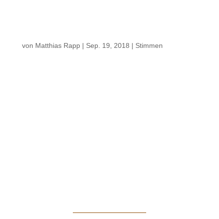
gemacht
von
Matthias Rapp
|
Sep. 19, 2018
|
Stimmen
„… Und weil sich Berthold Rapp zwischenzeitlich als
Experte einen Namen geschaffen hat, hat er bereits
mehrere historische Uhrwerke in der Region, so etwa in
Hundersingen und Oberdischingen, repariert oder
restauriert. Und für das Ehinger Museum hat Rapp die
Turmuhr der Tiefenhülener Nikolauskapelle aus dem
Jahr 1784 restauriert. …“